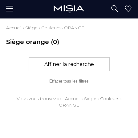
Accueil
›
Siège
›
Couleurs
›
ORANGE
Siège orange
(0)
Affiner la recherche
Effacer tous les filtres
Vous vous trouvez ici :
Accueil
›
Siège
›
Couleurs
›
ORANGE