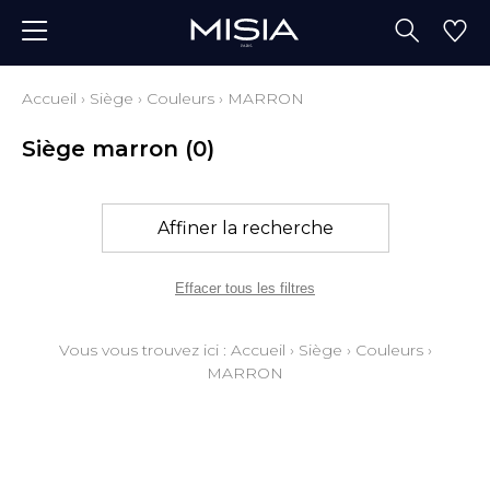
Accueil
›
Siège
›
Couleurs
›
MARRON
Siège marron
(0)
Affiner la recherche
Effacer tous les filtres
Vous vous trouvez ici :
Accueil
›
Siège
›
Couleurs
›
MARRON