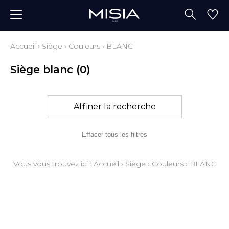
Accueil
›
Siège
›
Couleurs
›
BLANC
Siège blanc
(0)
Affiner la recherche
Effacer tous les filtres
Vous vous trouvez ici :
Accueil
›
Siège
›
Couleurs
›
BLANC