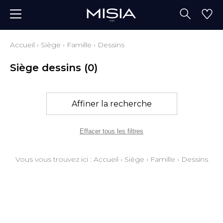
Accueil
›
Siège
›
Famille
›
Dessins
Siège dessins
(0)
Affiner la recherche
Effacer tous les filtres
Vous vous trouvez ici :
Accueil
›
Siège
›
Famille
›
Dessins