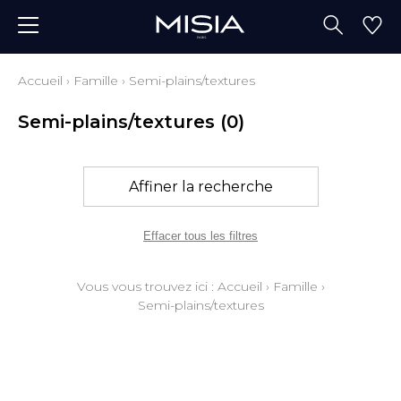
Accueil
›
Famille
›
Semi-plains/textures
Semi-plains/textures
(0)
Affiner la recherche
Effacer tous les filtres
Vous vous trouvez ici :
Accueil
›
Famille
›
Semi-plains/textures