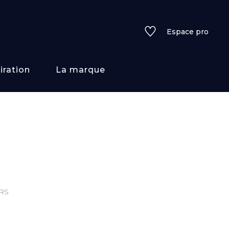
Espace pro
iration
La marque
rs
i/texture
f
RS
uleurs