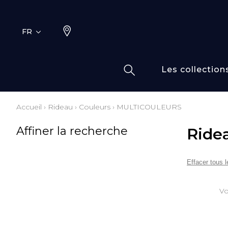
FR
Les collection
Accueil
›
Rideau
›
Couleurs
›
MULTICOULEURS
Typ
Fami
Affiner la recherche
Ride
Bamb
Dess
Coto
Effacer tous le
Elas
Inspi
Vo
Inspi
Laine
Lin