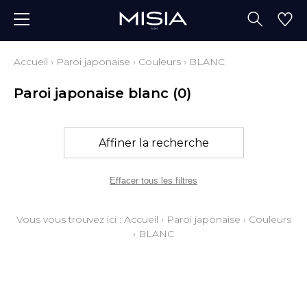
Accueil
›
Paroi japonaise
›
Couleurs
›
BLANC
Paroi japonaise blanc
(0)
Affiner la recherche
Effacer tous les filtres
Vous vous trouvez ici :
Accueil
›
Paroi japonaise
›
Couleurs
›
BLANC