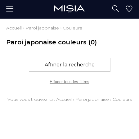
Accueil
›
Paroi japonaise
›
Couleurs
Paroi japonaise couleurs
(0)
Affiner la recherche
Effacer tous les filtres
Vous vous trouvez ici :
Accueil
›
Paroi japonaise
›
Couleurs