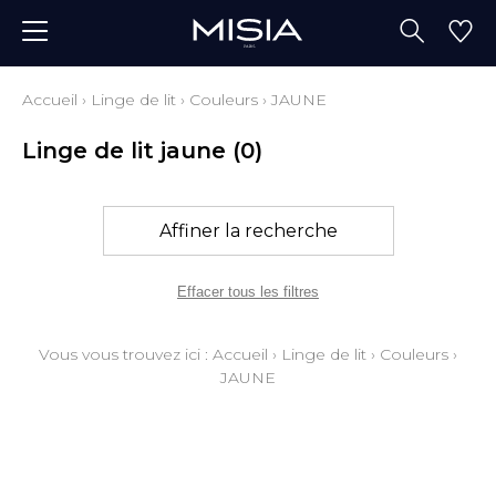
Accueil
›
Linge de lit
›
Couleurs
›
JAUNE
Linge de lit jaune
(0)
Affiner la recherche
Effacer tous les filtres
Vous vous trouvez ici :
Accueil
›
Linge de lit
›
Couleurs
›
JAUNE