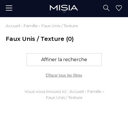
Accueil
›
Famille
›
Faux Unis / Texture
Faux Unis / Texture
(0)
Affiner la recherche
Effacer tous les filtres
Vous vous trouvez ici :
Accueil
›
Famille
›
Faux Unis / Texture