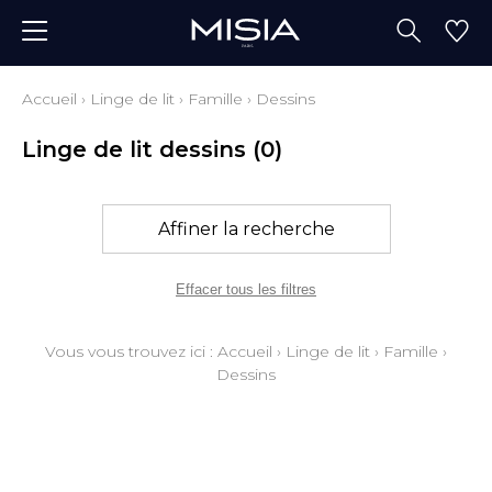
Accueil
›
Linge de lit
›
Famille
›
Dessins
Linge de lit dessins
(0)
Affiner la recherche
Effacer tous les filtres
Vous vous trouvez ici :
Accueil
›
Linge de lit
›
Famille
›
Dessins