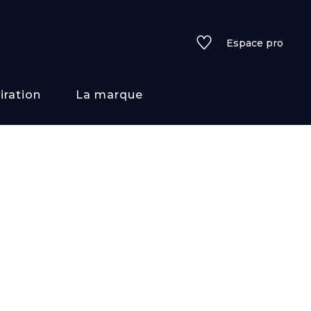
Espace pro
iration
La marque
rs
i/texture
f
uleurs