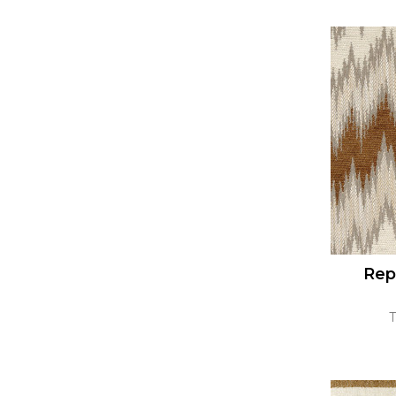
Rep
T