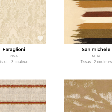
Vert
Rose
Rouge
rs
Vert
Violet
Faraglioni
San michele
MISIA
MISIA
issus
3 couleurs
Tissus
2 couleurs