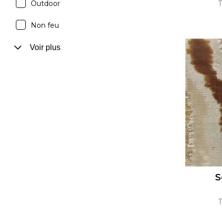
Outdoor
T
Non feu
Voir plus
S
T