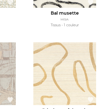
Bal musette
MISIA
Tissus
1 couleur