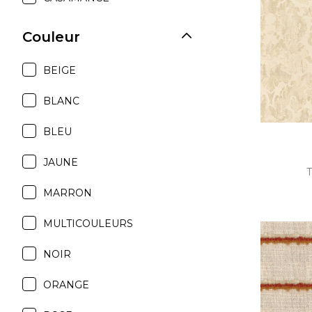
Satin
Couleur
Soie
Velou
BEIGE
BLANC
BLEU
JAUNE
T
MARRON
MULTICOULEURS
NOIR
ORANGE