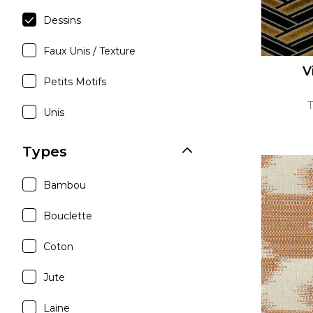
Dessins
Faux Unis / Texture
V
Petits Motifs
T
Unis
Types
Bambou
Bouclette
Coton
Jute
Laine