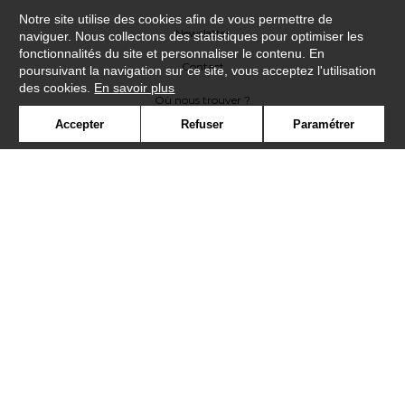
Notre site utilise des cookies afin de vous permettre de
Newsletter
naviguer. Nous collectons des statistiques pour optimiser les
fonctionnalités du site et personnaliser le contenu. En
Contact
poursuivant la navigation sur ce site, vous acceptez l'utilisation
des cookies.
En savoir plus
Où nous trouver ?
Accepter
Refuser
Paramétrer
Contract
Glossaire
Symbole
Presse
Cookies
Rejoignez-nous !