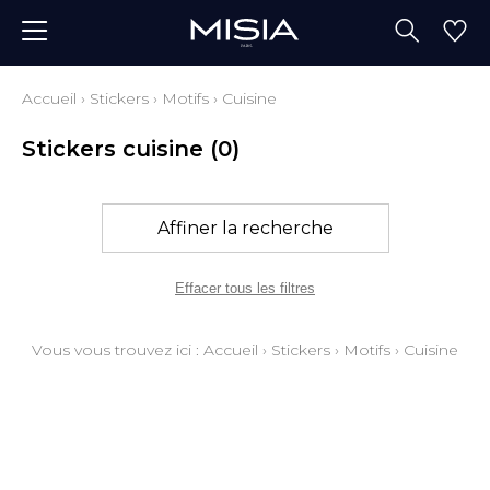
Accueil
›
Stickers
›
Motifs
›
Cuisine
Stickers cuisine
(0)
Affiner la recherche
Effacer tous les filtres
Vous vous trouvez ici :
Accueil
›
Stickers
›
Motifs
›
Cuisine