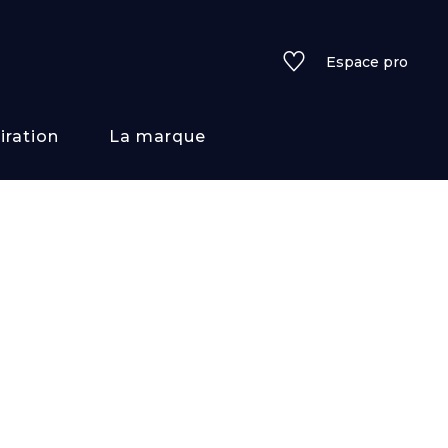
Espace pro
iration
La marque
rs
i/texture
f
uleurs