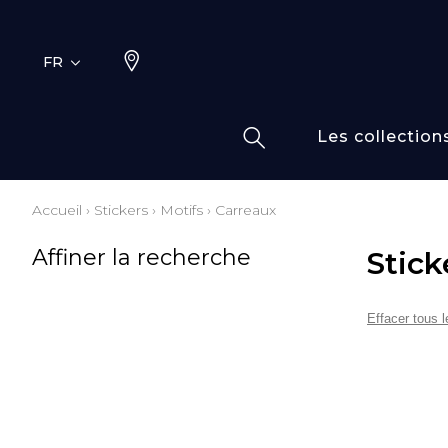
FR
Les collection
Accueil
›
Stickers
›
Motifs
›
Carreaux
Typ
Fami
Affiner la recherche
Stick
Bamb
Dess
Coto
Effacer tous le
Elas
Inspi
Inspi
Laine
Lin