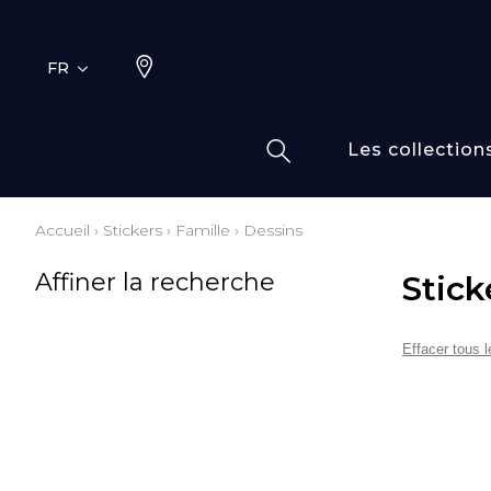
FR
Les collection
Accueil
›
Stickers
›
Famille
›
Dessins
Typ
Fami
Affiner la recherche
Stick
Bamb
Dess
Coto
Effacer tous le
Elas
Inspi
Inspi
Laine
Lin