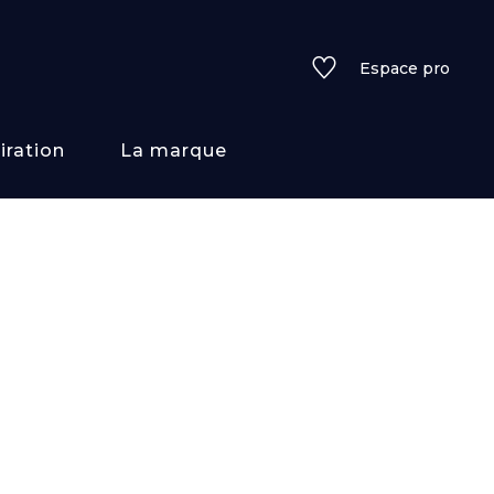
Espace pro
iration
La marque
rs
i/texture
f
uleurs