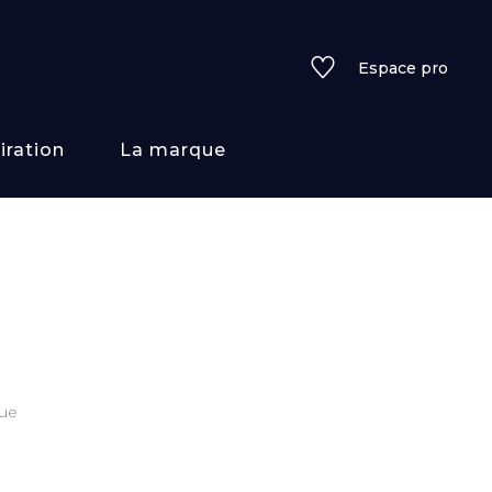
Espace pro
iration
La marque
rs
i/texture
f
que
uleurs