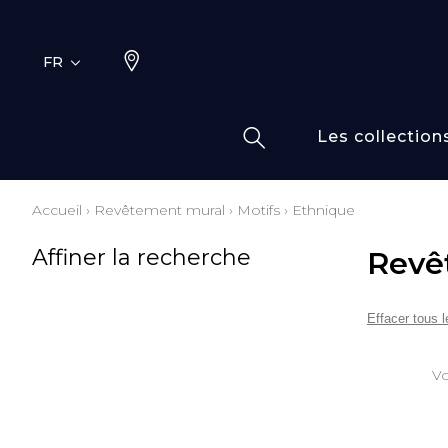
FR
Les collection
Accueil
›
Revêtement mural
›
Motifs
›
Ethnique
Typ
Fami
Affiner la recherche
Revê
Bamb
Dess
Coto
Effacer tous le
Elas
Inspi
Vo
Inspi
Laine
Lin