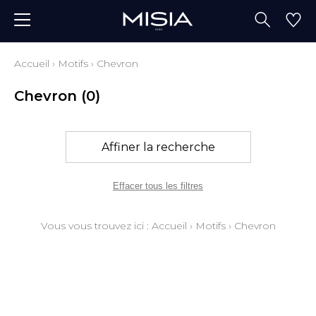
Accueil
›
Motifs
›
Chevron
Chevron
(0)
Affiner la recherche
Effacer tous les filtres
Vous vous trouvez ici :
Accueil
›
Motifs
›
Chevron