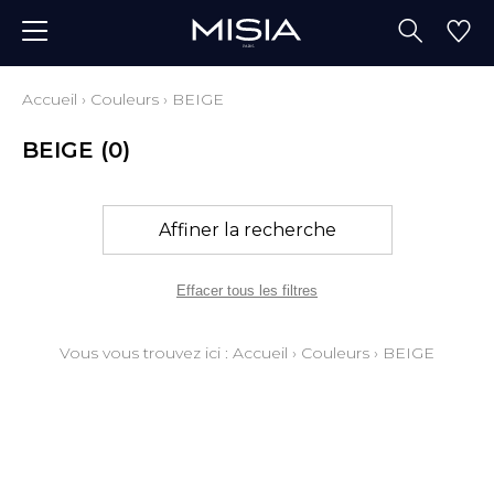
Accueil
›
Couleurs
›
BEIGE
BEIGE
(0)
Affiner la recherche
Effacer tous les filtres
Vous vous trouvez ici :
Accueil
›
Couleurs
›
BEIGE