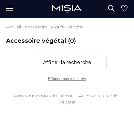
Accueil
›
Accessoire
›
Motifs
›
Végétal
Accessoire végétal
(0)
Affiner la recherche
Effacer tous les filtres
Vous vous trouvez ici :
Accueil
›
Accessoire
›
Motifs
›
Végétal