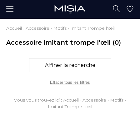
Accueil
›
Accessoire
›
Motifs
›
Imitant Trompe l'œil
Accessoire imitant trompe l'œil
(0)
Affiner la recherche
Effacer tous les filtres
Vous vous trouvez ici :
Accueil
›
Accessoire
›
Motifs
›
Imitant Trompe l'œil