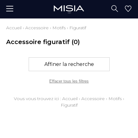
Accueil
›
Accessoire
›
Motifs
›
Figuratif
Accessoire figuratif
(0)
Affiner la recherche
Effacer tous les filtres
Vous vous trouvez ici :
Accueil
›
Accessoire
›
Motifs
›
Figuratif