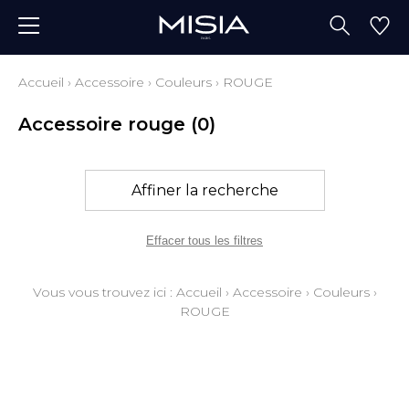
Accueil
›
Accessoire
›
Couleurs
›
ROUGE
Accessoire rouge
(0)
Affiner la recherche
Effacer tous les filtres
Vous vous trouvez ici :
Accueil
›
Accessoire
›
Couleurs
›
ROUGE