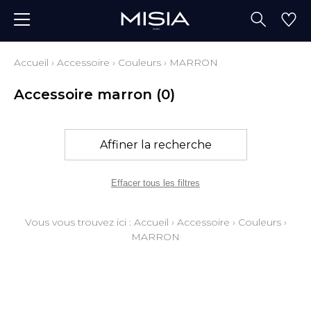
Accueil
›
Accessoire
›
Couleurs
›
MARRON
Accessoire marron
(0)
Affiner la recherche
Effacer tous les filtres
Vous vous trouvez ici :
Accueil
›
Accessoire
›
Couleurs
›
MARRON