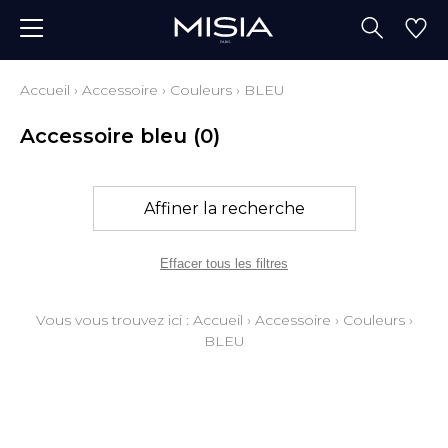
Accueil
›
Accessoire
›
Couleurs
›
BLEU
Accessoire bleu
(0)
Affiner la recherche
Effacer tous les filtres
Vous vous trouvez ici :
Accueil
›
Accessoire
›
Couleurs
›
BLEU