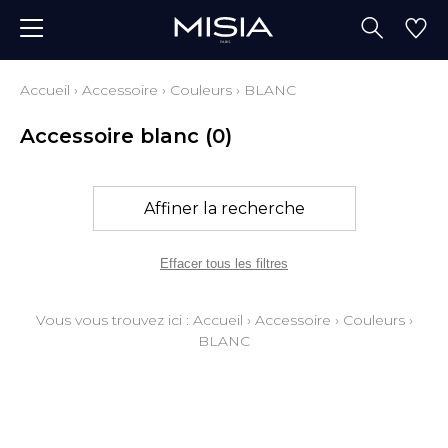
Accueil
›
Accessoire
›
Couleurs
›
BLANC
Accessoire blanc
(0)
Affiner la recherche
Effacer tous les filtres
Vous vous trouvez ici :
Accueil
›
Accessoire
›
Couleurs
›
BLANC