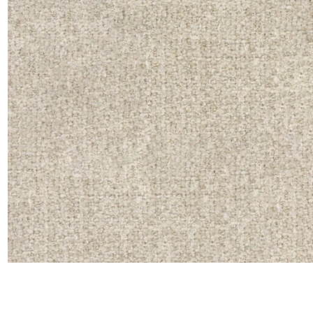
Moda
Polye
Satin
Soie
Velou