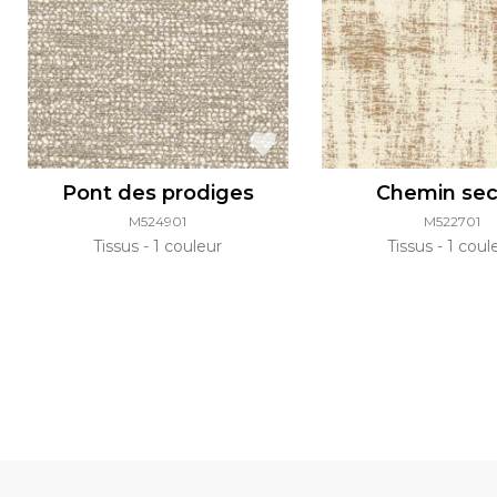
Pont des prodiges
Chemin sec
M524901
M522701
Tissus
1 couleur
Tissus
1 coul