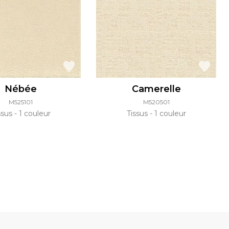
Nébée
Camerelle
M525101
M520501
ssus
1 couleur
Tissus
1 couleur