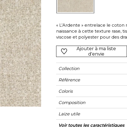
l
Orange
Noir
ster
Rouge
Orange
« L’Ardente » entrelace le coton 
Vert
Rose
naissance à cette texture rase, t
Rouge
viscose et polyester pour des dra
du rideau autant que du siège à u
rs
Vert
Ajouter à ma liste
Violet
d'envie
Collection
Référence
Coloris
Composition
Laize utile
Raccord
Test Martindale
Usage martindale
Wyzenbeek
Sens
Poids g/m²
Performance
Usage
Entretien
Pays d'origine
Caractéristiques
Voir toutes les caractéristiques
Siège à 