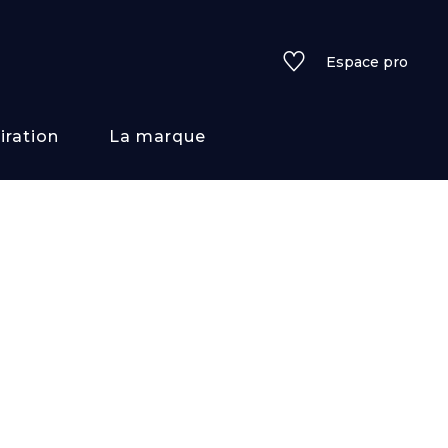
Espace pro
iration
La marque
rs
i/texture
f
uleurs