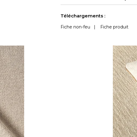
Accoustique
Outdoor
Voir moins de caractéristiques
Téléchargements :
Fiche non-feu
|
Fiche produit