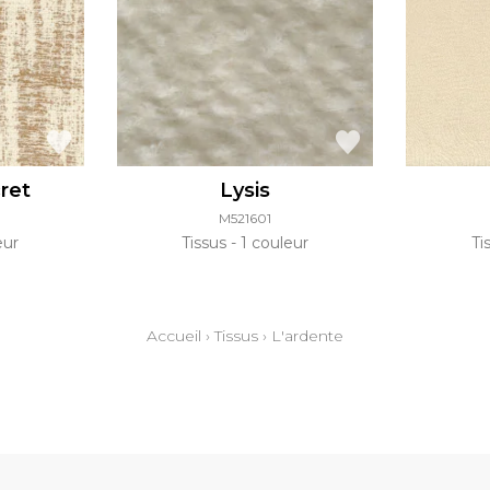
ret
Lysis
M521601
eur
Tissus
1 couleur
Ti
Accueil
›
Tissus
›
L'ardente