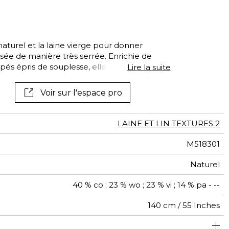
Voir tous les tissus
Voir tous les
revêtements muraux
naturel et la laine vierge pour donner
issée de manière très serrée. Enrichie de
pés épris de souplesse, elle est destination
Lire la suite
sage intensif.
Voir sur l'espace pro
LAINE ET LIN TEXTURES 2
M518301
Naturel
40 % co ; 23 % wo ; 23 % vi ; 14 % pa - --
140 cm / 55 Inches
usage intensif : >40,000 cycles (Martindale) et/ou >30,000
Raccord libre
De large
aw - 0.15
100000
35000
Italie
660