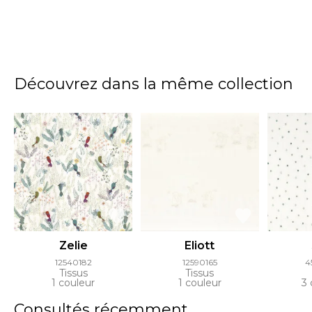
Découvrez dans la même collection
Zelie
Eliott
12540182
12590165
4
Tissus
Tissus
1 couleur
1 couleur
3 
Consultés récemment