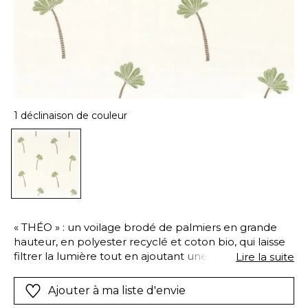
1 déclinaison de couleur
« THÉO » : un voilage brodé de palmiers en grande
hauteur, en polyester recyclé et coton bio, qui laisse
filtrer la lumière tout en ajoutant une touche
Lire la suite
végétale élégante et dépaysante. Ces tissus se
coordonnent parfaitement aux papiers peints «In the
Ajouter à ma liste d'envie
heart of the jungle» et «Companions of the jungle» de