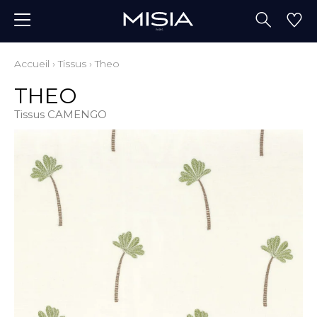
Accueil
›
Tissus
›
Theo
THEO
Tissus CAMENGO