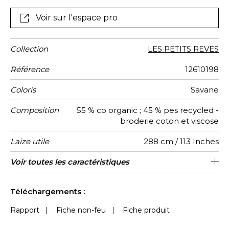
Casadeco, pour créer un univers de savane tendre et
enchanteur, où chaque détail raconte une histoire
Voir sur l'espace pro
douce et joyeuse.
Collection
LES PETITS REVES
Référence
12610198
Coloris
Savane
Composition
55 % co organic ; 45 % pes recycled -
broderie coton et viscose
Laize utile
288 cm / 113 Inches
Rétrécissement
Raccord
Sens
Poids g/m²
Usage
Entretien
Pays
Rapport
Rapport
Voir toutes les caractéristiques
32 cm / 13 Inches
32 cm / 13 Inches
Raccord droit
De haut
Inde
<3%
130
d'origine
Horizontal
Vertical
Voir moins de caractéristiques
Téléchargements :
Rapport
|
Fiche non-feu
|
Fiche produit