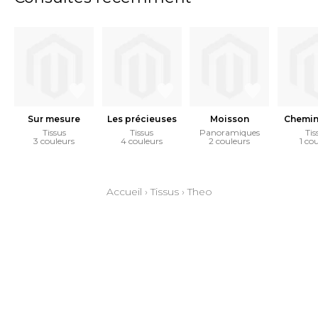
Sur mesure
Les précieuses
Moisson
Chemin
Tissus
Tissus
Panoramiques
Tis
3 couleurs
4 couleurs
2 couleurs
1 co
Accueil
›
Tissus
›
Theo