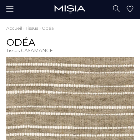
Accueil
›
Tissus
›
Odéa
ODÉA
Tissus CASAMANCE