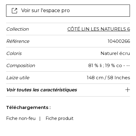
Voir sur l'espace pro
Collection
CÔTÉ LIN LES NATURELS 6
Référence
10400266
Coloris
Naturel écru
Composition
81 % li ; 19 % co - --
Laize utile
148 cm / 58 Inches
Rétrécissement
Raccord
Poids g/m²
Performance
Usage
Entretien
Pays
Rapport
Caractéristiques
Voir toutes les caractéristiques
4 cm / 2 Inches
Raccord droit
aw - 0.15
Inde
<3%
440
Accoustique
d'origine
Vertical
Outdoor
Voir moins de caractéristiques
Téléchargements :
Fiche non-feu
|
Fiche produit