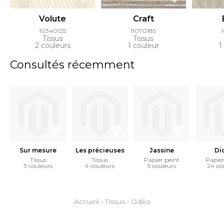
Volute
Craft
10340125
11070185
Tissus
Tissus
2 couleurs
1 couleur
1
Consultés récemment
Sur mesure
Les précieuses
Jassine
Di
Tissus
Tissus
Papier peint
Papier
3 couleurs
4 couleurs
5 couleurs
24 co
Accueil
›
Tissus
›
Odéa