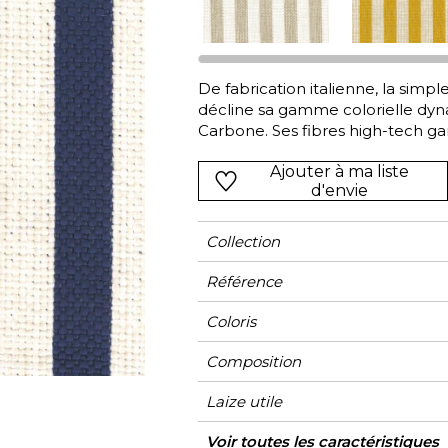
Vert
Rose
Rouge
rs
Vert
De fabrication italienne, la simp
décline sa gamme colorielle dyna
Violet
Carbone. Ses fibres high-tech gar
chlorée et salée, ainsi qu’une exc
Ajouter à ma liste
aux intempéries. C'est en outre u
d'envie
confections à usage intensif vou
extérieur. Il porte le label OEKO
non-toxicité et son éco-durabili
Collection
disponible dans un coloris ivoire u
Référence
Coloris
Composition
Laize utile
Raccord
Test Martindale
Usage martindale
Wyzenbeek
Sens
Poids g/m²
Performance
Usage
Entretien
Pays d'origine
Rapport Horizontal
Caractéristiques
Voir toutes les caractéristiques
Siège à 