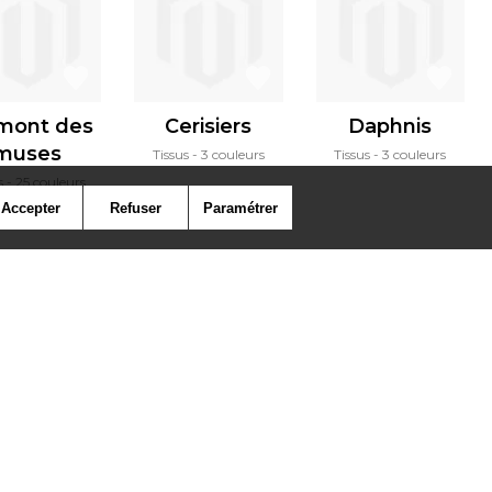
mont des
Cerisiers
Daphnis
muses
Tissus
3 couleurs
Tissus
3 couleurs
s
25 couleurs
Accepter
Refuser
Paramétrer
ymbole
Presse
Cookies