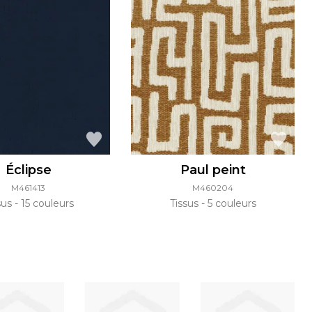
Éclipse
Paul peint
M461413
M460204
sus
15 couleurs
Tissus
5 couleurs