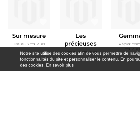
Sur mesure
Les
Gemm
précieuses
Tissus
3 couleurs
Papier pein
couleurs
Tissus
4 couleurs
Notre site utilise des cookies afin de vous permettre de navi
fonctionnalités du site et personnaliser le contenu. En poursui
des cookies.
En savoir plus
Newsletter
Contact