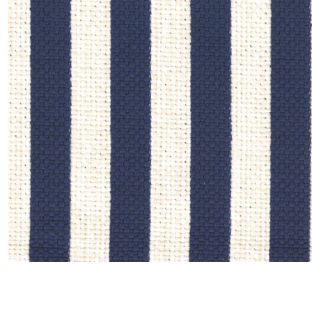
Satin
Soie
Velou