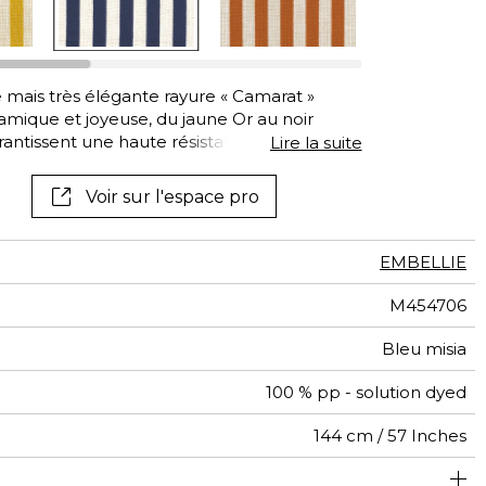
le mais très élégante rayure « Camarat »
mique et joyeuse, du jaune Or au noir
antissent une haute résistance à l’eau
Lire la suite
ellente solidité des couleurs à la lumière et
ne fibre d'entretien facile, pour des
Voir sur l'espace pro
ées à demeurer autant en intérieur qu’en
-TEX® STANDARD, qui garantit sa fiabilité, sa
té. À noter que Camarat est également
EMBELLIE
ni, sans rayure.
M454706
Bleu misia
100 % pp - solution dyed
144 cm / 57 Inches
usage intensif : >40,000 cycles (Martindale) et/ou >30,000
Séchage rapide
3 cm / 1 Inches
Raccord libre
De large
aw - 0.15
40000
65000
Italie
545