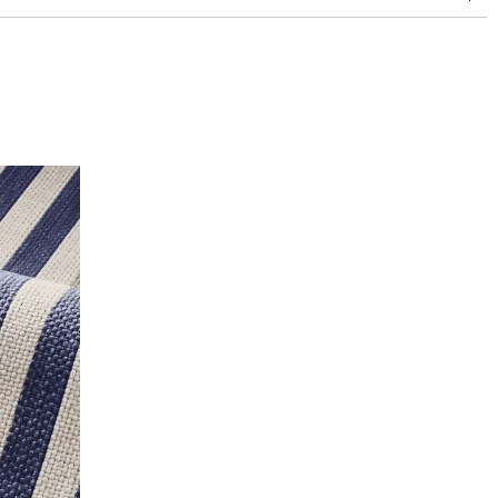
doubles rubs (Wyzenbeek)
Anti-moisissure
Solidité à l’eau chlorée et à l’eau salée >4-5 Echelle : 5)