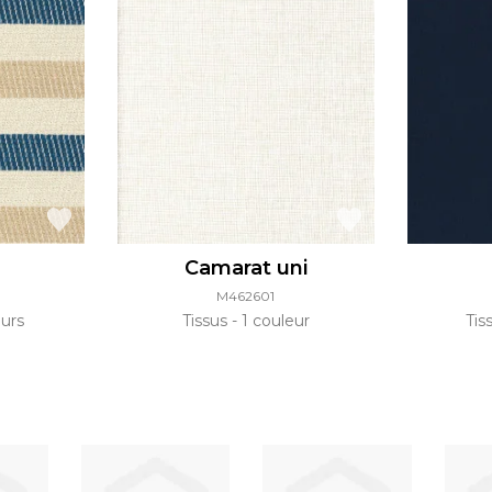
Camarat uni
M462601
urs
Tissus
1 couleur
Tis