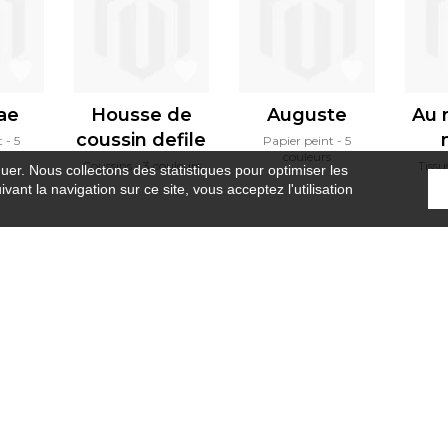
ae
Housse de
Auguste
Au 
coussin defile
t
5
Papier peint
5
couleurs
Coussins
3 couleurs
Tissu
guer. Nous collectons des statistiques pour optimiser les
vant la navigation sur ce site, vous acceptez l'utilisation
Accueil
›
Tissus
›
Camarat
Où nous trouver ?
Contract
Glossaire
S
Rejoignez-nous !