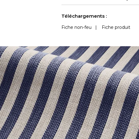
Accoustique
Outdoor
Voir moins de caractéristiques
Téléchargements :
Fiche non-feu
|
Fiche produit