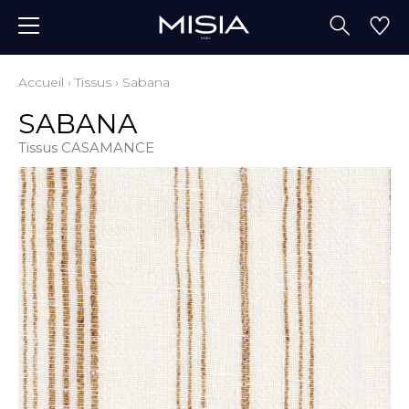
Accueil
›
Tissus
›
Sabana
SABANA
Tissus CASAMANCE