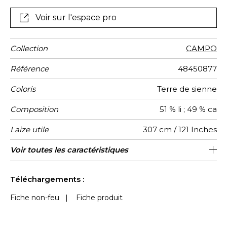
Voir sur l'espace pro
Collection
CAMPO
Référence
48450877
Coloris
Terre de sienne
Composition
51 % li ; 49 % ca
Laize utile
307 cm / 121 Inches
Rétrécissement
Raccord
Sens
Poids g/m²
Performance
Usage
Entretien
Pays
Rapport
Voir toutes les caractéristiques
14 cm / 6 Inches
Raccord libre
aw - 0.15
De haut
Italie
<3%
125
Accoustique
d'origine
Horizontal
Voir moins de caractéristiques
Téléchargements :
Fiche non-feu
|
Fiche produit