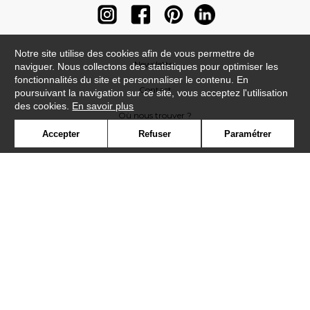
Notre site utilise des cookies afin de vous permettre de
Newsletter
naviguer. Nous collectons des statistiques pour optimiser les
fonctionnalités du site et personnaliser le contenu. En
Contact
poursuivant la navigation sur ce site, vous acceptez l'utilisation
des cookies.
En savoir plus
Où nous trouver ?
Accepter
Refuser
Paramétrer
Contract
Glossaire
Symbole
Presse
Cookies
Rejoignez-nous !