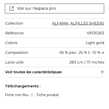
Voir sur l'espace pro
Collection
ALFAMA
,
ALPILLES SHEERS
Référence
49130263
Coloris
Light gold
Composition
65 % pes ; 25 % li ; 10 % vi
Laize utile
283 cm / 111 Inches
Raccord
Sens
Poids g/m²
Performance
Usage
Entretien
Pays
Voir toutes les caractéristiques
Raccord droit
De large
aw - 0.15
Turquie
115
Accoustique
d'origine
Voir moins de caractéristiques
Téléchargements :
Fiche non-feu
|
Fiche produit