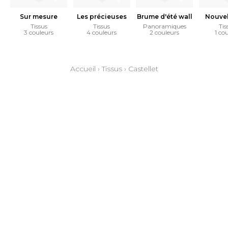
Sur mesure
Les précieuses
Brume d'été wall
Nouvel
Tissus
Tissus
Panoramiques
Tis
3 couleurs
4 couleurs
2 couleurs
1 co
Accueil
›
Tissus
›
Castellet