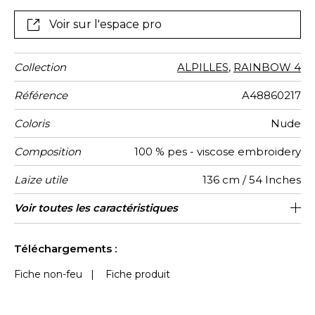
l’abrasion est parfaite pour les sièges et canapés.
Voir sur l'espace pro
Collection
ALPILLES
,
RAINBOW 4
Référence
A48860217
Coloris
Nude
Composition
100 % pes - viscose embroidery
Laize utile
136 cm / 54 Inches
Rétrécissement
Raccord
Test
Usage
Wyzenbeek
Sens
Poids g/m²
Performance
Usage
Entretien
Pays
Rapport
Rapport
Caractéristiques
Voir toutes les caractéristiques
Siège à usage intensif : >40,000 cycles
68 cm / 27 Inches
32 cm / 13 Inches
Raccord droit
De large
aw - 0.15
100000
80000
Inde
500
<1%
Martindale
martindale
Accoustique
d'origine
Horizontal
Vertical
Outdoor
(Martindale) et/ou >30,000 doubles rubs
Voir moins de caractéristiques
(Wyzenbeek)
Téléchargements :
Fiche non-feu
|
Fiche produit