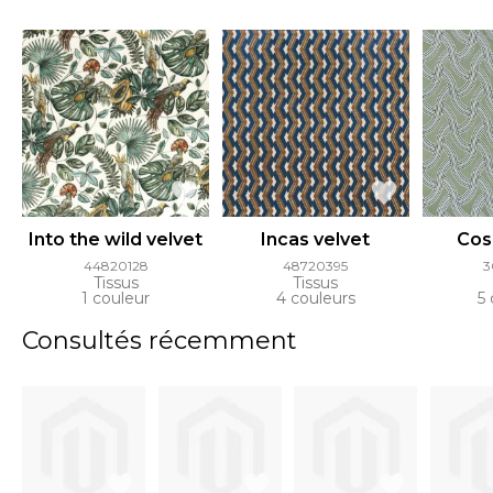
Into the wild velvet
Incas velvet
Cos
44820128
48720395
3
Tissus
Tissus
1 couleur
4 couleurs
5 
Consultés récemment