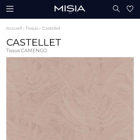
Accueil
›
Tissus
›
Castellet
CASTELLET
Tissus CAMENGO