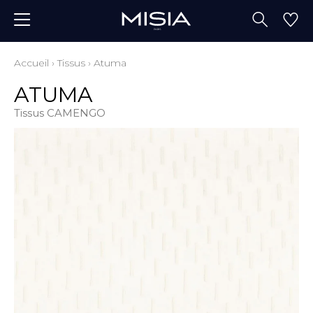
Accueil
›
Tissus
›
Atuma
ATUMA
Tissus CAMENGO