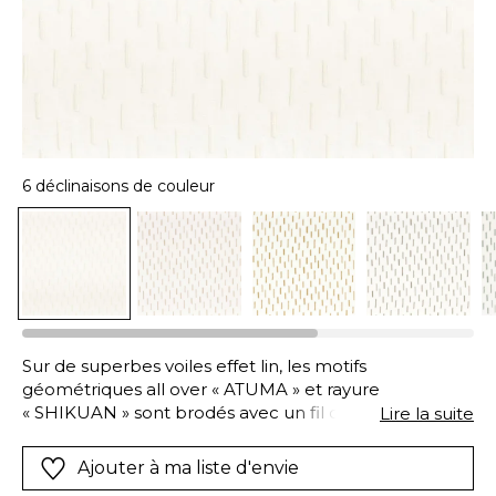
6 déclinaisons de couleur
Sur de superbes voiles effet lin, les motifs
géométriques all over « ATUMA » et rayure
« SHIKUAN » sont brodés avec un fil de coton selon
Lire la suite
un point très dense au volume remarquable. Ces
voilages confectionnés en polyester recyclé et coton
Ajouter à ma liste d'envie
bio présentent une agréable douceur au toucher.