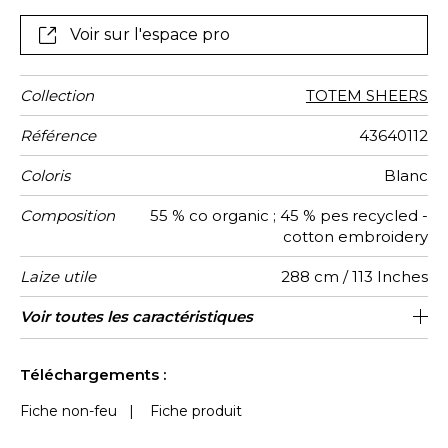
Conçus avec une grande hauteur, ils sont déclinés
dans des coloris très délicats.
Voir sur l'espace pro
Collection
TOTEM SHEERS
Référence
43640112
Coloris
Blanc
Composition
55 % co organic ; 45 % pes recycled -
cotton embroidery
Laize utile
288 cm / 113 Inches
Rétrécissement
Raccord
Sens
Poids g/m²
Usage
Entretien
Pays
Rapport
Rapport
Conseils
Voir toutes les caractéristiques
Les tissus peuvent être tournés pour la
18 cm / 7 Inches
16 cm / 6 Inches
Raccord droit
De haut
Inde
<3%
130
d'origine
Horizontal
Vertical
de
confection avec changement de sens
confection
Voir moins de caractéristiques
du dessin
Téléchargements :
Fiche non-feu
|
Fiche produit