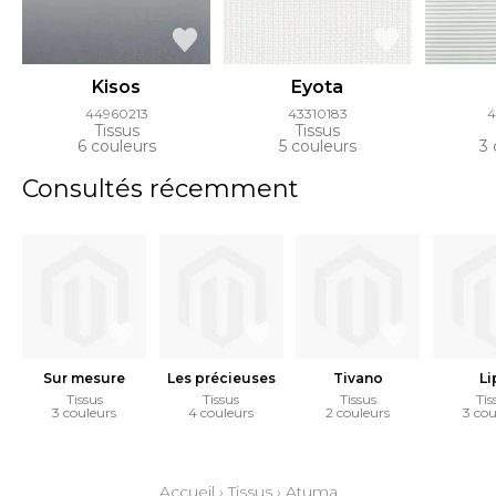
Kisos
Eyota
44960213
43310183
4
Tissus
Tissus
6 couleurs
5 couleurs
3 
Consultés récemment
Sur mesure
Les précieuses
Tivano
Li
Tissus
Tissus
Tissus
Tis
3 couleurs
4 couleurs
2 couleurs
3 cou
Accueil
›
Tissus
›
Atuma