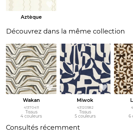
Aztèque
Découvrez dans la même collection
Wakan
Miwok
41370411
43120582
4
Tissus
Tissus
4 couleurs
5 couleurs
6 
Consultés récemment