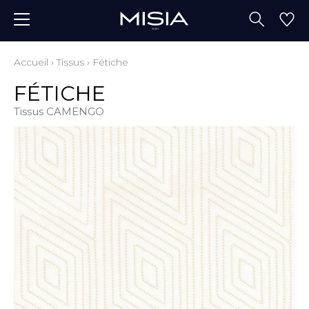
Accueil
›
Tissus
›
Fétiche
FÉTICHE
Tissus CAMENGO