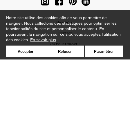
Notre site utilise des cookies afin de vous permettre de
Newsletter
naviguer. Nous collectons des statistiques pour optimiser les
fonctionnalités du site et personnaliser le contenu. En
Contact
poursuivant la navigation sur ce site, vous acceptez l'utilisation
des cookies.
En savoir plus
Où nous trouver ?
Accepter
Refuser
Paramétrer
Contract
Glossaire
Symbole
Presse
Cookies
Rejoignez-nous !