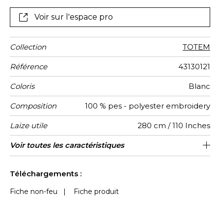
fenêtres baies vitrées…
Voir sur l'espace pro
Collection
TOTEM
Référence
43130121
Coloris
Blanc
Composition
100 % pes - polyester embroidery
Laize utile
280 cm / 110 Inches
Raccord
Sens
Poids g/m²
Performance
Usage
Entretien
Pays
Rapport
Rapport
Conseils
Voir toutes les caractéristiques
Les tissus peuvent être tournés pour la
30 cm / 12 Inches
37 cm / 15 Inches
Raccord droit
De large
aw - 0.15
Inde
200
Accoustique
d'origine
Horizontal
Vertical
de
confection avec changement de sens
confection
Voir moins de caractéristiques
du dessin
Téléchargements :
Fiche non-feu
|
Fiche produit