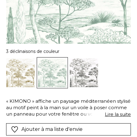
3 déclinaisons de couleur
« KIMONO » affiche un paysage méditerranéen stylisé
au motif peint à la main sur un voile à poser comme
un panneau pour votre fenêtre ou votre baie vitrée.
Lire la suite
Le décor est aéré très fin laissant doucement diffuser
la lumière à travers le dessin et mettant en scène un
Ajouter à ma liste d'envie
panorama fascinant sur une hauteur de 2 80mètres.?