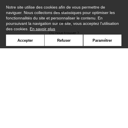
Notre site utilise des cookies afin de vous permettre de
Newsletter
naviguer. Nous collectons des statistiques pour optimiser les
fonctionnalités du site et personnaliser le contenu. En
Contact
poursuivant la navigation sur ce site, vous acceptez l'utilisation
des cookies.
En savoir plus
Où nous trouver ?
Accepter
Refuser
Paramétrer
Contract
Glossaire
Symbole
Presse
Cookies
Rejoignez-nous !