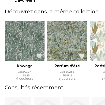
Daydream
Découvrez dans la même collection
Kawaga
Parfum d'été
Poés
35550397
36860236
Tissus
Tissus
4 couleurs
3 couleurs
5 
Consultés récemment