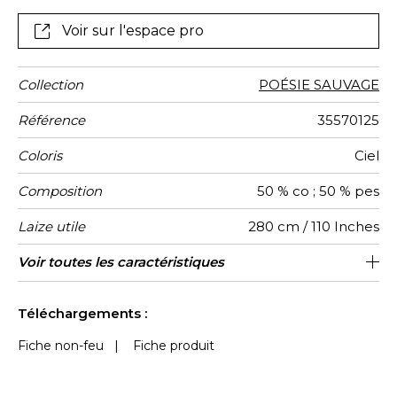
Voir sur l'espace pro
Collection
POÉSIE SAUVAGE
Référence
35570125
Coloris
Ciel
Composition
50 % co ; 50 % pes
Laize utile
280 cm / 110 Inches
Rétrécissement
Raccord
Sens
Poids g/m²
Performance
Usage
Entretien
Pays
Rapport
Voir toutes les caractéristiques
132 cm / 52 Inches
Raccord libre
Espagne
aw - 0.15
De haut
<3%
110
Accoustique
d'origine
Horizontal
Voir moins de caractéristiques
Téléchargements :
Fiche non-feu
|
Fiche produit