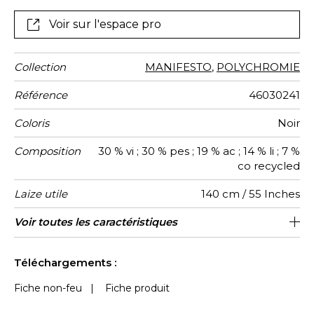
d’Anni Albers, une artiste du mouvement Bauhaus
spécialisée dans le tissage.
Voir sur l'espace pro
Collection
MANIFESTO
,
POLYCHROMIE
Référence
46030241
Coloris
Noir
Composition
30 % vi ; 30 % pes ; 19 % ac ; 14 % li ; 7 %
co recycled
Laize utile
140 cm / 55 Inches
Raccord
Test
Usage
Wyzenbeek
Sens
Poids g/m²
Performance
Usage
Entretien
Pays
Voir toutes les caractéristiques
Siège à usage intensif : >40,000 cycles
Raccord libre
De large
aw - 0.15
40000
75000
Italie
600
Martindale
martindale
Accoustique
d'origine
(Martindale) et/ou >30,000 doubles rubs
Voir moins de caractéristiques
(Wyzenbeek)
Téléchargements :
Fiche non-feu
|
Fiche produit