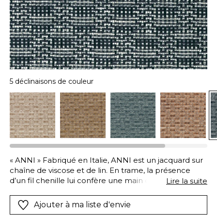
5 déclinaisons de couleur
« ANNI » Fabriqué en Italie, ANNI est un jacquard sur
chaîne de viscose et de lin. En trame, la présence
d’un fil chenille lui confère une main douce, crée des
Lire la suite
effets de contrastes, des jeux de brillance et de
matité. Destiné aux sièges à usage, proposé en cinq
Ajouter à ma liste d'envie
coloris, ce tissu à l’esprit graphique porte le prénom