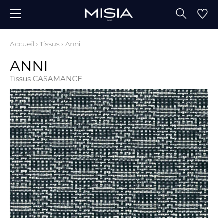
Accueil
›
Tissus
›
Anni
ANNI
Tissus CASAMANCE