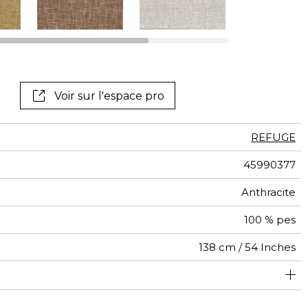
Voir sur l'espace pro
REFUGE
45990377
Anthracite
100 % pes
138 cm / 54 Inches
usage intensif : >40,000 cycles (Martindale) et/ou >30,000
Raccord libre
De large
aw - 0.15
70000
70000
Inde
<1%
530
doubles rubs (Wyzenbeek)