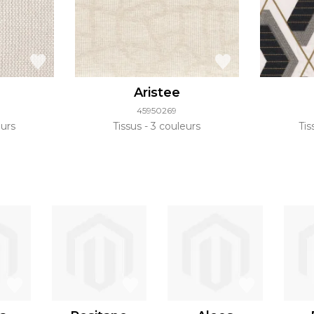
Aristee
45950269
urs
Tissus
3 couleurs
Ti