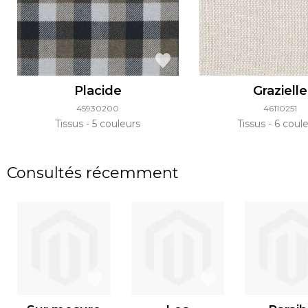
Placide
Grazielle
45930200
46110251
Tissus
5 couleurs
Tissus
6 coule
Consultés récemment