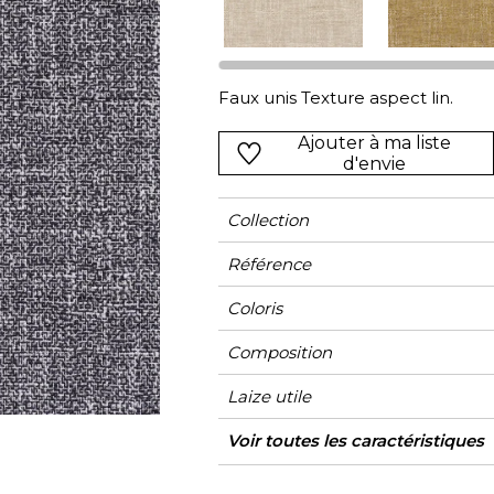
Vert
Rose
Rouge
rs
Vert
Faux unis Texture aspect lin.
Violet
Ajouter à ma liste
d'envie
Collection
Référence
Coloris
Composition
Laize utile
Rétrécissement
Raccord
Test Martindale
Usage martindale
Wyzenbeek
Sens
Poids g/m²
Performance
Usage
Entretien
Pays d'origine
Caractéristiques
Voir toutes les caractéristiques
Siège à 
Accoustique
Outdoor
Voir moins de caractéristiques