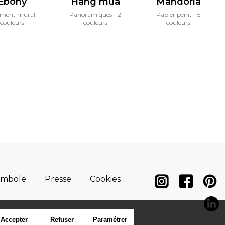
Ebony
Hang mua
Mandorla
ement mural
11
Panoramiques
2
Papier peint
5
couleurs
couleurs
couleurs
ymbole
Presse
Cookies
Accepter
Refuser
Paramétrer