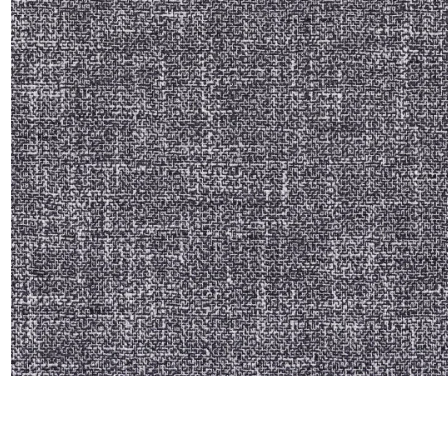
Satin
Soie
Velou