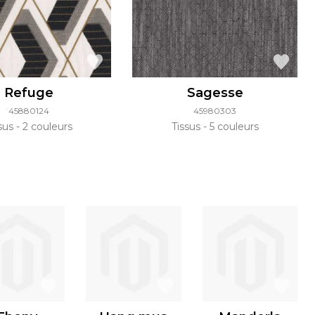
Refuge
Sagesse
45880124
45980303
ssus
2 couleurs
Tissus
5 couleurs