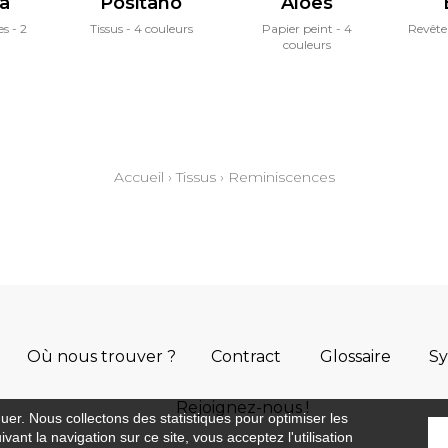
ba
Positano
Aloes
es
2
Tissus
4 couleurs
Papier peint
4
Revêt
couleurs
Accueil
›
Tissus
›
Reminiscences
Où nous trouver ?
Contract
Glossaire
S
Rejoignez-nous !
guer. Nous collectons des statistiques pour optimiser les
vant la navigation sur ce site, vous acceptez l'utilisation