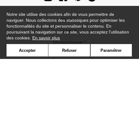
Notre site utilise des cookies afin de vous permettre de
Newsletter
naviguer. Nous collectons des statistiques pour optimiser les
fonctionnalités du site et personnaliser le contenu. En
Contact
poursuivant la navigation sur ce site, vous acceptez l'utilisation
des cookies.
En savoir plus
Où nous trouver ?
Accepter
Refuser
Paramétrer
Contract
Glossaire
Symbole
Presse
Cookies
Rejoignez-nous !