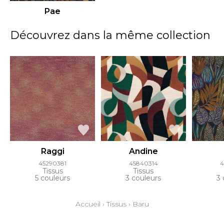
Pae
Découvrez dans la même collection
Raggi
Andine
45290381
45840314
4
Tissus
Tissus
5 couleurs
3 couleurs
3 
Accueil
›
Tissus
›
Baru