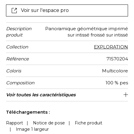
raccordable à l’infini, ce panoramique est proposé en
deux versions. L’une est réalisée dans une gamme de
Voir sur l'espace pro
teintes naturelles, l’autre associe à l’ocre toute une
palette de verts profonds.
Description
Panoramique géométrique imprimé
produit
sur intissé froissé sur intissé
Collection
EXPLORATION
Référence
71570204
Coloris
Multicolore
Composition
100 % pes
Support
Largeur d'un
Largeur
Nombre de
Poids g/m²
Entretien
Pose colle
Dépose
Norme COV
ASTME84
Norme
Pays
Voir toutes les caractéristiques
120 cm / 47 inches
Encollage du mur
Arrachage à sec
Epongeable
Belgique
240 cm
Class A
B s1 d0
Intissé
205
A+
2
Lé
Totale
lés
euroclass
d'origine
Voir moins de caractéristiques
Téléchargements :
Rapport
|
Notice de pose
|
Fiche produit
|
Image 1 largeur