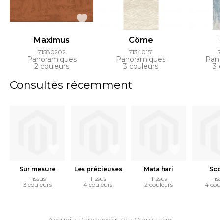
Maximus
Côme
71580202
71340151
Panoramiques
Panoramiques
Pan
2 couleurs
3 couleurs
3 
Consultés récemment
Sur mesure
Les précieuses
Mata hari
Sco
Tissus
Tissus
Tissus
Tis
3 couleurs
4 couleurs
2 couleurs
4 cou
Accueil
›
Panoramiques
›
Vernissage