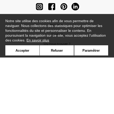
Notre site utilise des cookies afin de vous permettre de
Newsletter
naviguer. Nous collectons des statistiques pour optimiser les
fonctionnalités du site et personnaliser le contenu. En
Contact
poursuivant la navigation sur ce site, vous acceptez l'utilisation
des cookies.
En savoir plus
Où nous trouver ?
Accepter
Refuser
Paramétrer
Contract
Glossaire
Symbole
Presse
Cookies
Rejoignez-nous !