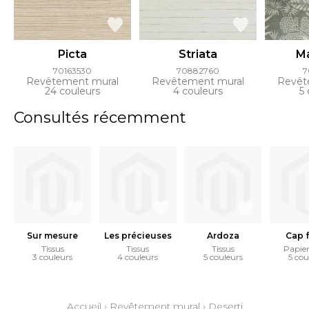
Picta
Striata
M
70163530
70882760
7
Revêtement mural
Revêtement mural
Revêt
24 couleurs
4 couleurs
5 
Consultés récemment
Sur mesure
Les précieuses
Ardoza
Cap f
Tissus
Tissus
Tissus
Papier
3 couleurs
4 couleurs
5 couleurs
5 cou
Accueil
›
Revêtement mural
›
Deserti