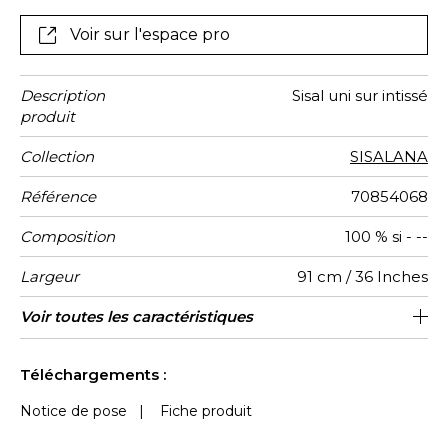
marqués. Cet aspect est inhérent au produit et
valorise son aspect artisanal et authentique.
Voir sur l'espace pro
Description
Sisal uni sur intissé
produit
Collection
SISALANA
Référence
70854068
Composition
100 % si - --
Largeur
91 cm / 36 Inches
Hauteur
Poids g/m²
Entretien
Pose colle
Dépose
Norme COV
ASTME84
Norme
Pays
Voir toutes les caractéristiques
Encollage du mur
Vendu au mètre
Arrachage à sec
Epongeable
Class A
B s1 d0
Chine
210
A+
euroclass
d'origine
Voir moins de caractéristiques
Téléchargements :
Notice de pose
|
Fiche produit