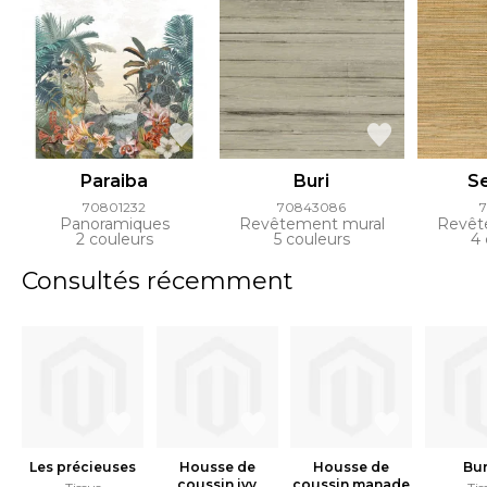
Paraiba
Buri
S
70801232
70843086
7
Panoramiques
Revêtement mural
Revêt
2 couleurs
5 couleurs
4 
Consultés récemment
Les précieuses
Housse de
Housse de
Bu
coussin ivy
coussin manade