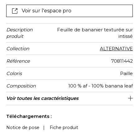
inhérent au produit et valorise son aspect artisanal et
authentique.
Voir sur l'espace pro
Description
Feuille de bananier texturée sur
produit
intissé
Collection
ALTERNATIVE
Référence
70811442
Coloris
Paille
Composition
100 % af - 100% banana leaf
Largeur
Hauteur
Poids g/m²
Entretien
Pose colle
Dépose
Norme COV
ASTME84
Norme
Pays
Voir toutes les caractéristiques
Encollage du mur
91 cm / 36 Inches
Vendu au mètre
Corée du sud
Epongeable
Pelable
C-s1, d0
Class A
450
A+
euroclass
d'origine
Voir moins de caractéristiques
Téléchargements :
Notice de pose
|
Fiche produit