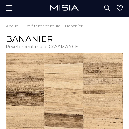
Accueil
›
Revêtement mural
›
Bananier
BANANIER
Revêtement mural CASAMANCE