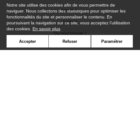
Notre site utilise des cookies afin de vous permettre de
Newsletter
naviguer. Nous collectons des statistiques pour optimiser les
fonctionnalités du site et personnaliser le contenu. En
Contact
poursuivant la navigation sur ce site, vous acceptez l'utilisation
des cookies.
En savoir plus
Où nous trouver ?
Accepter
Refuser
Paramétrer
Contract
Glossaire
Symbole
Presse
Cookies
Rejoignez-nous !