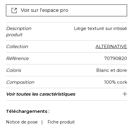
argent ou bronze, rehaussant ainsi la texture
irrégulière de l’écorce.
Voir sur l'espace pro
Description
Liège texturé sur intissé
produit
Collection
ALTERNATIVE
Référence
70790820
Coloris
Blanc et dore
Composition
100% cork
Largeur
Hauteur
Poids g/m²
Entretien
Pose colle
Dépose
Norme COV
ASTME84
Norme
Pays
Voir toutes les caractéristiques
Encollage du mur
91 cm / 36 Inches
Vendu au mètre
Corée du sud
Epongeable
Pelable
D s1 d0
Class A
250
A+
euroclass
d'origine
Voir moins de caractéristiques
Téléchargements :
Notice de pose
|
Fiche produit