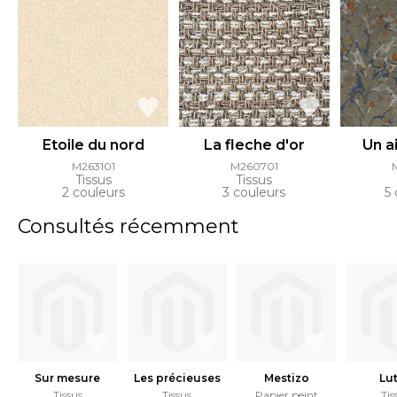
Etoile du nord
La fleche d'or
Un a
M263101
M260701
Tissus
Tissus
2 couleurs
3 couleurs
5 
Consultés récemment
Sur mesure
Les précieuses
Mestizo
Lu
Tissus
Tissus
Papier peint
Tis