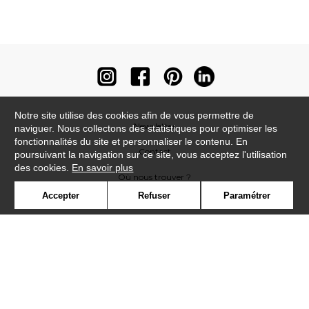
Notre site utilise des cookies afin de vous permettre de
Newsletter
naviguer. Nous collectons des statistiques pour optimiser les
fonctionnalités du site et personnaliser le contenu. En
Contact
poursuivant la navigation sur ce site, vous acceptez l'utilisation
des cookies.
En savoir plus
Où nous trouver ?
Accepter
Refuser
Paramétrer
Contract
Glossaire
Symbole
Presse
Cookies