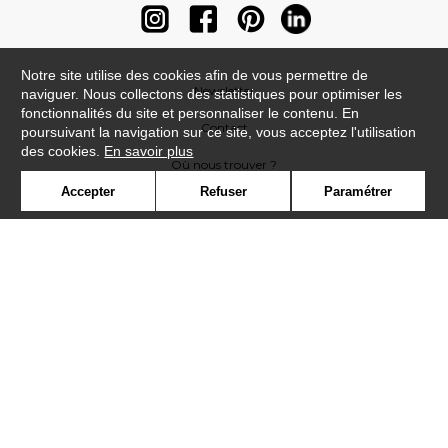
Notre site utilise des cookies afin de vous permettre de
Newsletter
naviguer. Nous collectons des statistiques pour optimiser les
fonctionnalités du site et personnaliser le contenu. En
Contact
poursuivant la navigation sur ce site, vous acceptez l'utilisation
des cookies.
En savoir plus
Où nous trouver ?
Accepter
Refuser
Paramétrer
Contract
Glossaire
Symbole
Presse
Cookies
Rejoignez-nous !