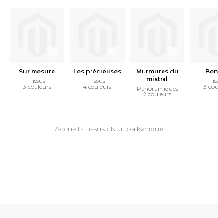
Sur mesure
Les précieuses
Murmures du
Ben
mistral
Tissus
Tissus
Tis
3 couleurs
4 couleurs
3 cou
Panoramiques
2 couleurs
Accueil
›
Tissus
›
Nuit balkanique