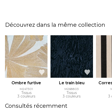
Découvrez dans la même collection
Ombre furtive
Le train bleu
Corre
M247301
M268803
Tissus
Tissus
3 couleurs
3 couleurs
3 
Consultés récemment