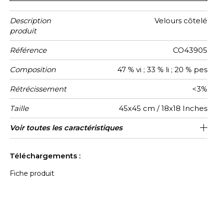
Description
Velours côtelé
produit
Référence
CO43905
Composition
47 % vi ; 33 % li ; 20 % pes
Rétrécissement
<3%
Taille
45x45 cm / 18x18 Inches
Verso
Finition
Fermeture
Entretien
Pays
Voir toutes les caractéristiques
Zippee invisible
Lin naturel uni
Tunisie
Galon
d'origine
Voir moins de caractéristiques
Téléchargements :
Fiche produit