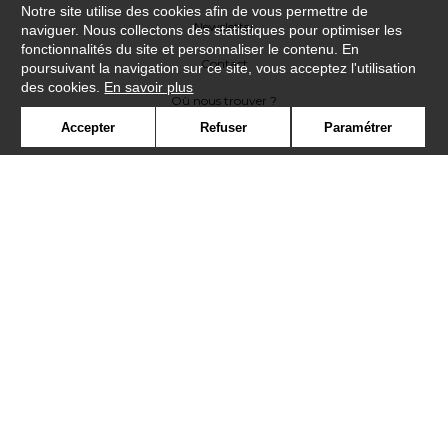
Notre site utilise des cookies afin de vous permettre de
Newsletter
naviguer. Nous collectons des statistiques pour optimiser les
fonctionnalités du site et personnaliser le contenu. En
Contact
poursuivant la navigation sur ce site, vous acceptez l'utilisation
des cookies.
En savoir plus
Où nous trouver ?
Accepter
Refuser
Paramétrer
Contract
Glossaire
Symbole
Presse
Cookies
Rejoignez-nous !