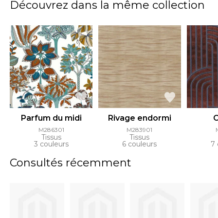
Découvrez dans la même collection
Parfum du midi
Rivage endormi
C
M286301
M283901
Tissus
Tissus
3 couleurs
6 couleurs
7 
Consultés récemment