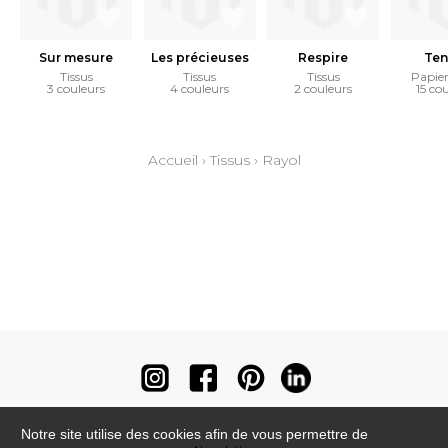
Sur mesure
Les précieuses
Respire
Ten
Tissus
Tissus
Tissus
Papier
3 couleurs
4 couleurs
2 couleurs
15 co
Accueil
›
Tissus
›
Rayol
Notre site utilise des cookies afin de vous permettre de