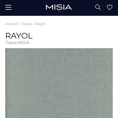
Accueil
›
Tissus
›
Rayol
RAYOL
Tissus MISIA