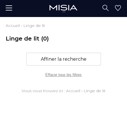
Accueil
›
Linge de lit
Linge de lit
(0)
Affiner la recherche
Effacer tous les filtres
Vous vous trouvez ici :
Accueil
›
Linge de lit