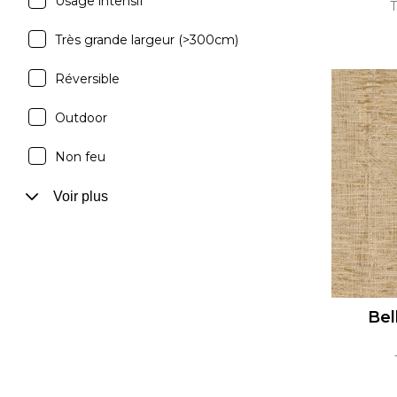
Usage intensif
T
Très grande largeur (>300cm)
Réversible
Outdoor
Non feu
Voir plus
Bel