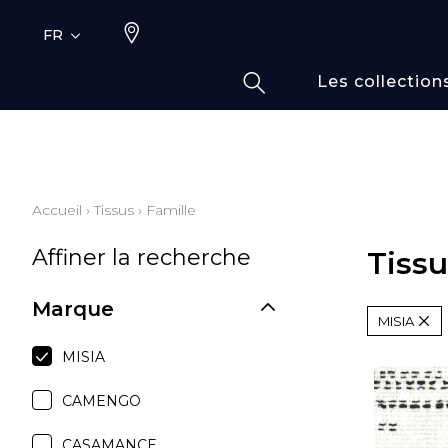
FR
Les collection
Typ
Fami
Bamb
Dess
Accueil
›
Tissus
›
Famille
Coto
Affiner la recherche
Elas
Tissu
Inspi
Marque
Inspi
MISIA
Laine
MISIA
Lin
CAMENGO
Moda
Polye
CASAMANCE