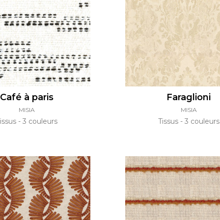
Vert
Rose
Rouge
rs
Vert
Violet
Café à paris
Faraglioni
MISIA
MISIA
issus
3 couleurs
Tissus
3 couleurs