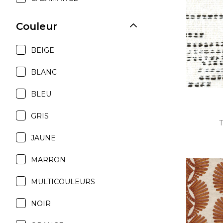
Satin
Couleur
Soie
Velou
BEIGE
BLANC
BLEU
GRIS
T
JAUNE
MARRON
MULTICOULEURS
NOIR