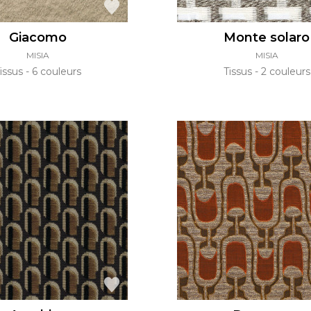
Giacomo
Monte solaro
MISIA
MISIA
issus
6 couleurs
Tissus
2 couleurs