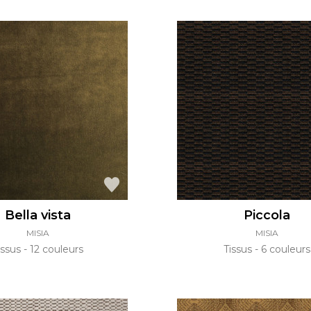
Bella vista
Piccola
MISIA
MISIA
issus
12 couleurs
Tissus
6 couleurs