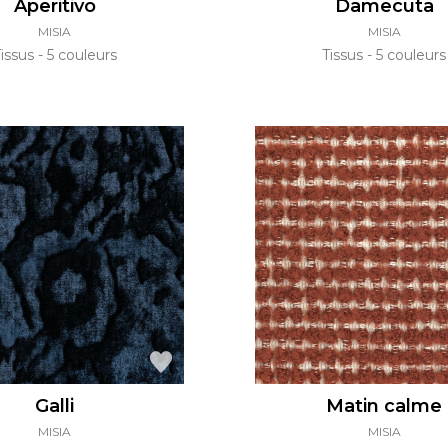
Aperitivo
Damecuta
MISIA
MISIA
Tissus
5 couleurs
Tissus
5 couleurs
Galli
Matin calme
MISIA
MISIA